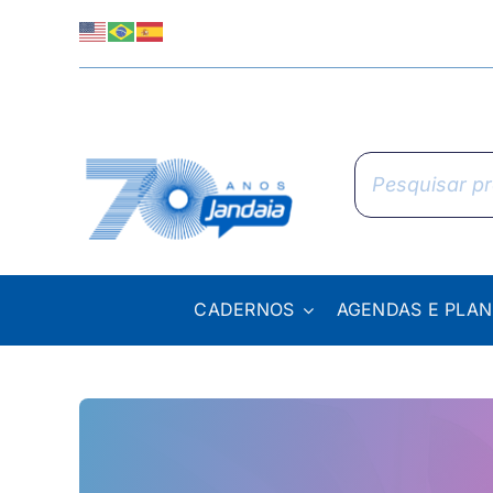
Skip
to
content
Pesquisar
produtos
CADERNOS
AGENDAS E PLA