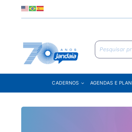
Skip
to
content
Pesquisar
produtos
CADERNOS
AGENDAS E PLA