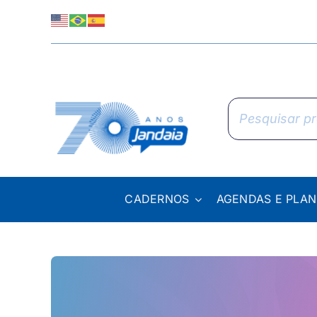
Skip
to
content
Pesquisar
produtos
CADERNOS
AGENDAS E PLA