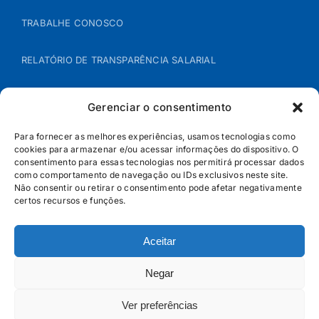
TRABALHE CONOSCO
RELATÓRIO DE TRANSPARÊNCIA SALARIAL
ÁREA DO REPRESENTANTE – B2B
Gerenciar o consentimento
POLÍTICA DE COOKIES
Para fornecer as melhores experiências, usamos tecnologias como
cookies para armazenar e/ou acessar informações do dispositivo. O
consentimento para essas tecnologias nos permitirá processar dados
POLÍTICA DE PRIVACIDADE
como comportamento de navegação ou IDs exclusivos neste site.
Não consentir ou retirar o consentimento pode afetar negativamente
certos recursos e funções.
Aceitar
Negar
Ver preferências
© Jandaia - 2026 · Todos os direitos reservados | SAC