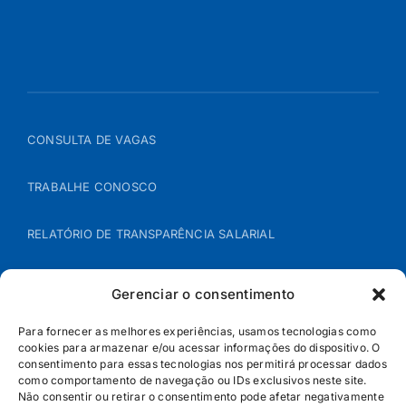
CONSULTA DE VAGAS
TRABALHE CONOSCO
RELATÓRIO DE TRANSPARÊNCIA SALARIAL
ÁREA DO REPRESENTANTE – B2B
Gerenciar o consentimento
POLÍTICA DE COOKIES
Para fornecer as melhores experiências, usamos tecnologias como
cookies para armazenar e/ou acessar informações do dispositivo. O
consentimento para essas tecnologias nos permitirá processar dados
POLÍTICA DE PRIVACIDADE
como comportamento de navegação ou IDs exclusivos neste site.
Não consentir ou retirar o consentimento pode afetar negativamente