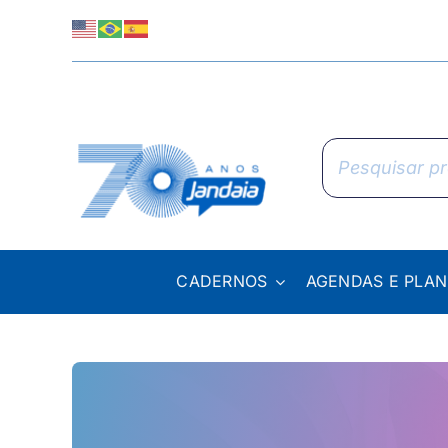
Skip
to
content
Pesquisar
produtos
CADERNOS
AGENDAS E PLA