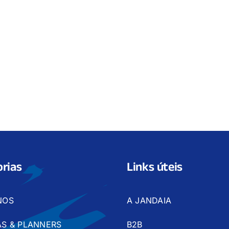
rias
Links úteis
NOS
A JANDAIA
S & PLANNERS
B2B