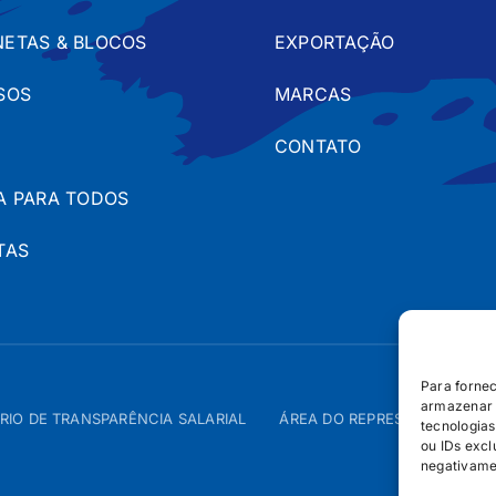
ETAS & BLOCOS
EXPORTAÇÃO
SOS
MARCAS
CONTATO
A PARA TODOS
TAS
Para forne
armazenar 
RIO DE TRANSPARÊNCIA SALARIAL
ÁREA DO REPRESENTANTE – 
tecnologia
ou IDs excl
negativame