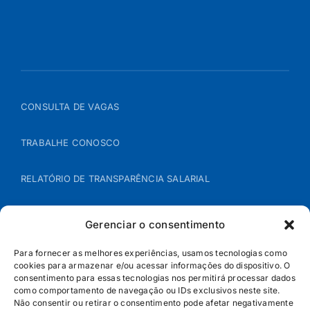
CONSULTA DE VAGAS
TRABALHE CONOSCO
RELATÓRIO DE TRANSPARÊNCIA SALARIAL
ÁREA DO REPRESENTANTE – B2B
Gerenciar o consentimento
POLÍTICA DE COOKIES
Para fornecer as melhores experiências, usamos tecnologias como
cookies para armazenar e/ou acessar informações do dispositivo. O
consentimento para essas tecnologias nos permitirá processar dados
POLÍTICA DE PRIVACIDADE
como comportamento de navegação ou IDs exclusivos neste site.
Não consentir ou retirar o consentimento pode afetar negativamente