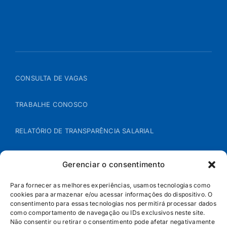
CONSULTA DE VAGAS
TRABALHE CONOSCO
RELATÓRIO DE TRANSPARÊNCIA SALARIAL
ÁREA DO REPRESENTANTE – B2B
Gerenciar o consentimento
POLÍTICA DE COOKIES
Para fornecer as melhores experiências, usamos tecnologias como
cookies para armazenar e/ou acessar informações do dispositivo. O
consentimento para essas tecnologias nos permitirá processar dados
POLÍTICA DE PRIVACIDADE
como comportamento de navegação ou IDs exclusivos neste site.
Não consentir ou retirar o consentimento pode afetar negativamente