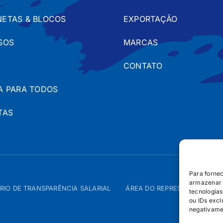
ETAS & BLOCOS
EXPORTAÇÃO
SOS
MARCAS
CONTATO
A PARA TODOS
TAS
Para forne
armazenar 
RIO DE TRANSPARÊNCIA SALARIAL
ÁREA DO REPRESENTANTE – 
tecnologia
ou IDs excl
negativame