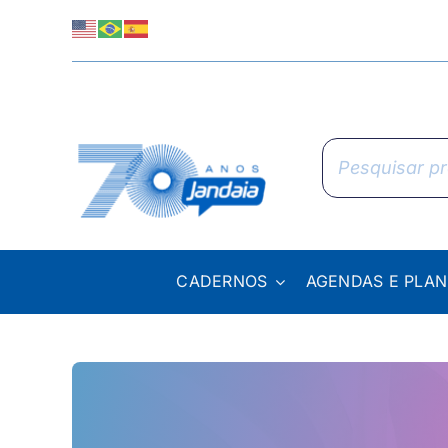
Skip
to
content
Pesquisar
produtos
CADERNOS
AGENDAS E PLA