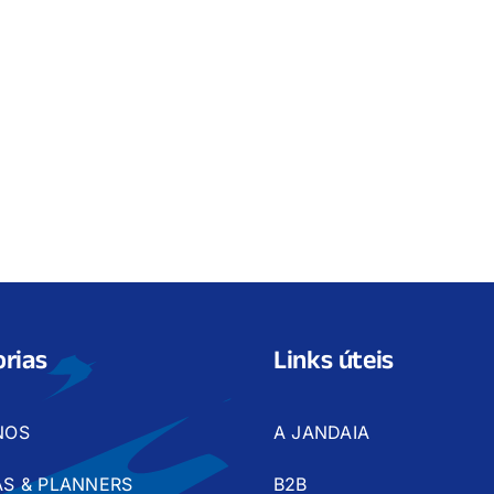
rias
Links úteis
NOS
A JANDAIA
S & PLANNERS
B2B