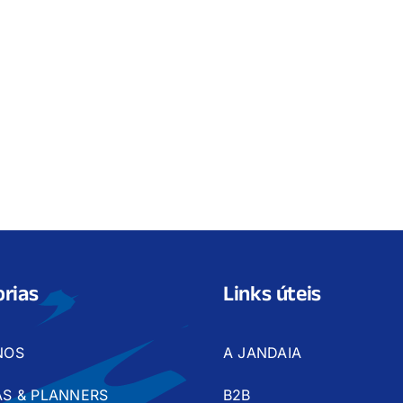
rias
Links úteis
NOS
A JANDAIA
S & PLANNERS
B2B