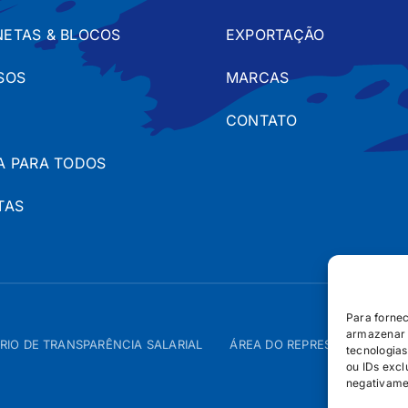
ETAS & BLOCOS
EXPORTAÇÃO
SOS
MARCAS
CONTATO
A PARA TODOS
TAS
Para forne
armazenar 
RIO DE TRANSPARÊNCIA SALARIAL
ÁREA DO REPRESENTANTE – 
tecnologia
ou IDs excl
negativame