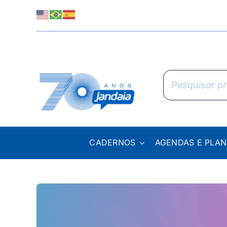
Skip
to
content
Pesquisar
produtos
CADERNOS
AGENDAS E PLA