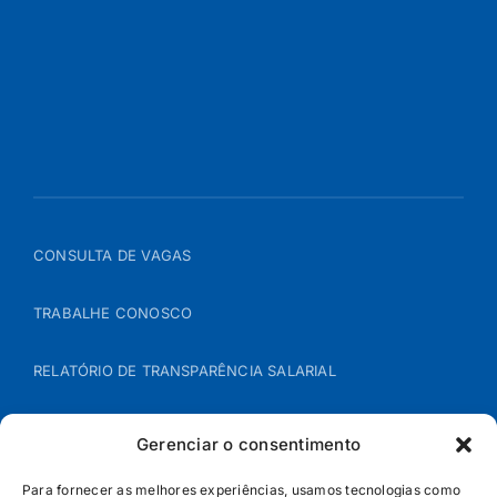
CONSULTA DE VAGAS
TRABALHE CONOSCO
RELATÓRIO DE TRANSPARÊNCIA SALARIAL
ÁREA DO REPRESENTANTE – B2B
Gerenciar o consentimento
POLÍTICA DE COOKIES
Para fornecer as melhores experiências, usamos tecnologias como