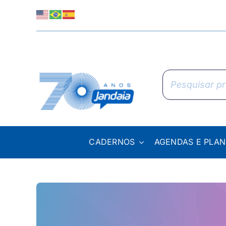
Skip
to
content
Pesquisar
produtos
CADERNOS
AGENDAS E PLA