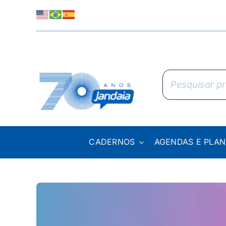
Skip
to
content
Pesquisar
produtos
CADERNOS
AGENDAS E PLA