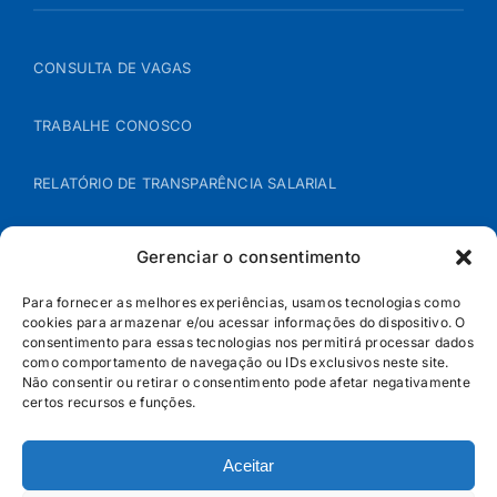
CONSULTA DE VAGAS
TRABALHE CONOSCO
RELATÓRIO DE TRANSPARÊNCIA SALARIAL
ÁREA DO REPRESENTANTE – B2B
Gerenciar o consentimento
POLÍTICA DE COOKIES
Para fornecer as melhores experiências, usamos tecnologias como
cookies para armazenar e/ou acessar informações do dispositivo. O
consentimento para essas tecnologias nos permitirá processar dados
POLÍTICA DE PRIVACIDADE
como comportamento de navegação ou IDs exclusivos neste site.
Não consentir ou retirar o consentimento pode afetar negativamente
certos recursos e funções.
Aceitar