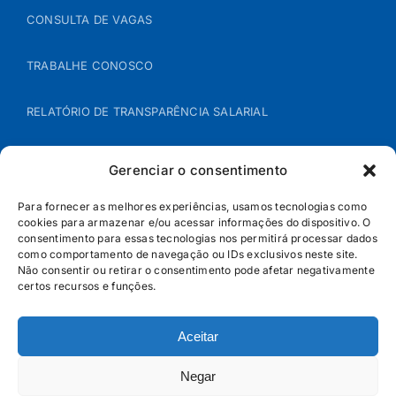
CONSULTA DE VAGAS
TRABALHE CONOSCO
RELATÓRIO DE TRANSPARÊNCIA SALARIAL
ÁREA DO REPRESENTANTE – B2B
Gerenciar o consentimento
POLÍTICA DE COOKIES
Para fornecer as melhores experiências, usamos tecnologias como
cookies para armazenar e/ou acessar informações do dispositivo. O
consentimento para essas tecnologias nos permitirá processar dados
POLÍTICA DE PRIVACIDADE
como comportamento de navegação ou IDs exclusivos neste site.
Não consentir ou retirar o consentimento pode afetar negativamente
certos recursos e funções.
Aceitar
Negar