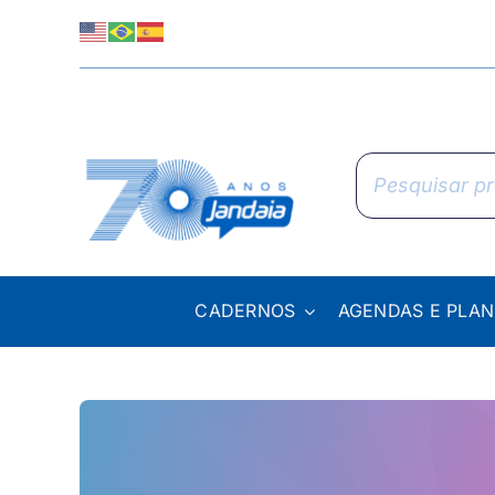
Skip
to
content
Pesquisar
produtos
CADERNOS
AGENDAS E PLA