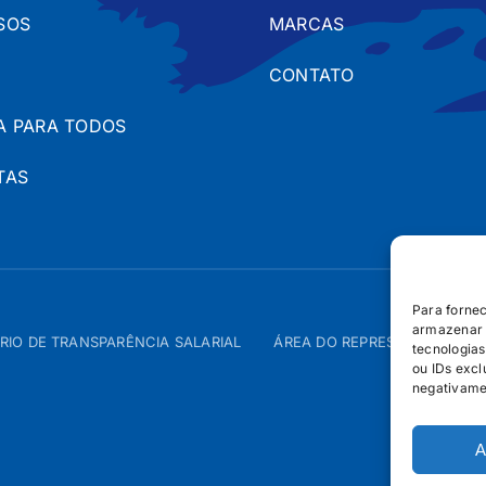
SOS
MARCAS
CONTATO
A PARA TODOS
TAS
Para forne
armazenar 
RIO DE TRANSPARÊNCIA SALARIAL
ÁREA DO REPRESENTANTE – 
tecnologia
ou IDs excl
negativame
A