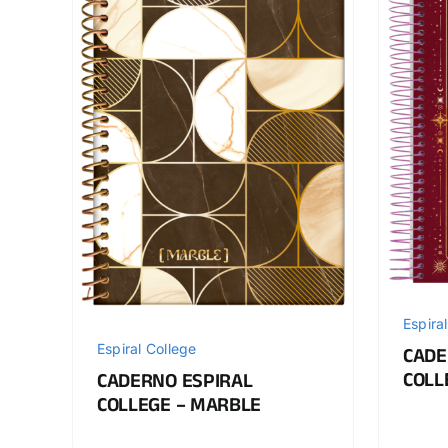
Espira
Espiral College
CADE
COLL
CADERNO ESPIRAL
COLLEGE – MARBLE