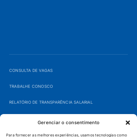
CONSULTA DE VAGAS
TRABALHE CONOSCO
RELATÓRIO DE TRANSPARÊNCIA SALARIAL
ÁREA DO REPRESENTANTE – B2B
Gerenciar o consentimento
POLÍTICA DE COOKIES
Para fornecer as melhores experiências, usamos tecnologias como