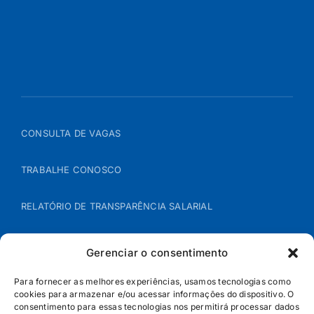
CONSULTA DE VAGAS
TRABALHE CONOSCO
RELATÓRIO DE TRANSPARÊNCIA SALARIAL
ÁREA DO REPRESENTANTE – B2B
Gerenciar o consentimento
POLÍTICA DE COOKIES
Para fornecer as melhores experiências, usamos tecnologias como
cookies para armazenar e/ou acessar informações do dispositivo. O
consentimento para essas tecnologias nos permitirá processar dados