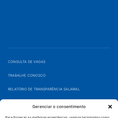
CONSULTA DE VAGAS
TRABALHE CONOSCO
RELATÓRIO DE TRANSPARÊNCIA SALARIAL
ÁREA DO REPRESENTANTE – B2B
Gerenciar o consentimento
POLÍTICA DE COOKIES
Para fornecer as melhores experiências, usamos tecnologias como