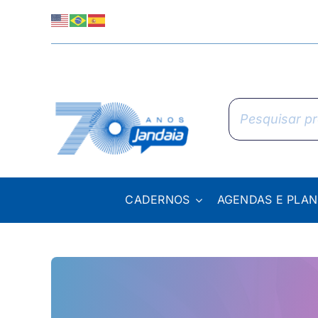
Skip
to
content
Pesquisar
produtos
CADERNOS
AGENDAS E PLA