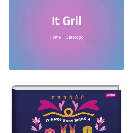
It Gril
Home
Catálogo