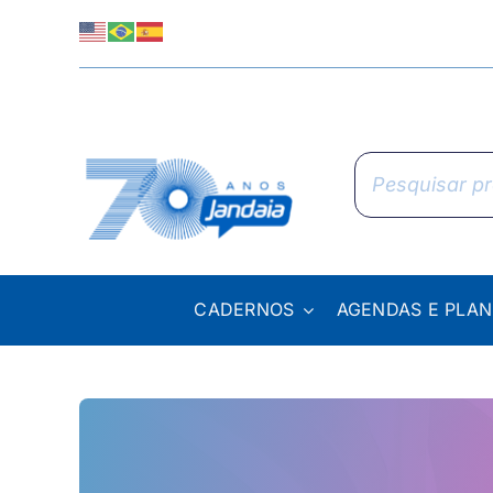
Skip
to
content
Pesquisar
produtos
CADERNOS
AGENDAS E PLA