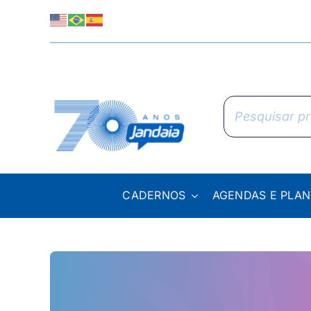
Skip
to
content
Pesquisar
produtos
CADERNOS
AGENDAS E PLA