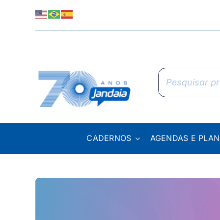
Skip
to
content
Pesquisar
produtos
CADERNOS
AGENDAS E PLA