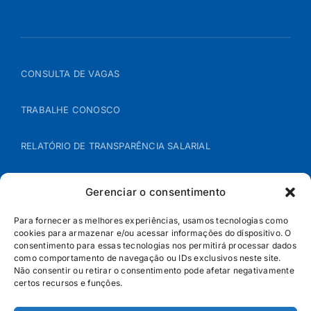
CONSULTA DE VAGAS
TRABALHE CONOSCO
RELATÓRIO DE TRANSPARÊNCIA SALARIAL
ÁREA DO REPRESENTANTE – B2B
Gerenciar o consentimento
POLÍTICA DE COOKIES
Para fornecer as melhores experiências, usamos tecnologias como
cookies para armazenar e/ou acessar informações do dispositivo. O
consentimento para essas tecnologias nos permitirá processar dados
POLÍTICA DE PRIVACIDADE
como comportamento de navegação ou IDs exclusivos neste site.
Não consentir ou retirar o consentimento pode afetar negativamente
certos recursos e funções.