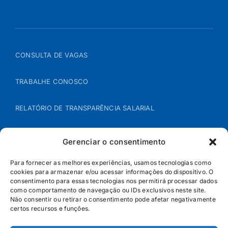
CONSULTA DE VAGAS
TRABALHE CONOSCO
RELATÓRIO DE TRANSPARÊNCIA SALARIAL
ÁREA DO REPRESENTANTE – B2B
Gerenciar o consentimento
POLÍTICA DE COOKIES
Para fornecer as melhores experiências, usamos tecnologias como
cookies para armazenar e/ou acessar informações do dispositivo. O
consentimento para essas tecnologias nos permitirá processar dados
POLÍTICA DE PRIVACIDADE
como comportamento de navegação ou IDs exclusivos neste site.
Não consentir ou retirar o consentimento pode afetar negativamente
certos recursos e funções.