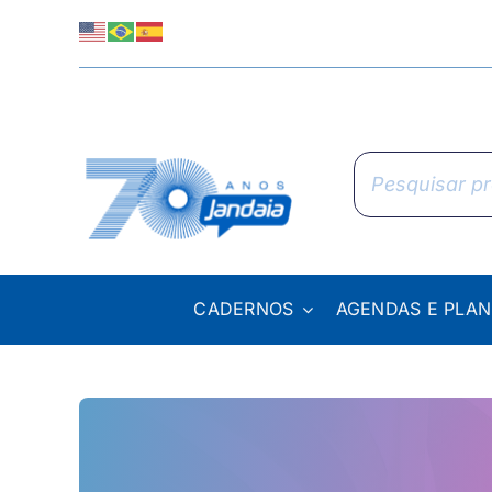
Skip
to
content
Pesquisar
produtos
CADERNOS
AGENDAS E PLA