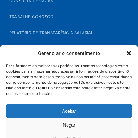
CONSULTA DE VAGAS
TRABALHE CONOSCO
RELATÓRIO DE TRANSPARÊNCIA SALARIAL
ÁREA DO REPRESENTANTE – B2B
Gerenciar o consentimento
POLÍTICA DE COOKIES
Para fornecer as melhores experiências, usamos tecnologias como
cookies para armazenar e/ou acessar informações do dispositivo. O
consentimento para essas tecnologias nos permitirá processar dados
POLÍTICA DE PRIVACIDADE
como comportamento de navegação ou IDs exclusivos neste site.
Não consentir ou retirar o consentimento pode afetar negativamente
certos recursos e funções.
Aceitar
Negar