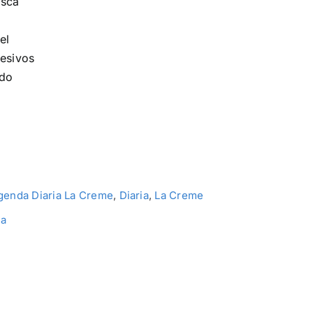
osca
el
desivos
ado
genda Diaria La Creme
,
Diaria
,
La Creme
ia