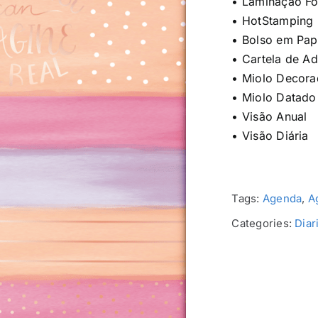
• Laminação F
• HotStamping
• Bolso em Pap
• Cartela de A
• Miolo Decor
• Miolo Datado
• Visão Anual
• Visão Diária
Tags:
Agenda
,
A
Categories:
Diar