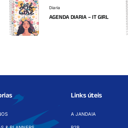
Diaria
AGENDA DIARIA – IT GIRL
rias
Links úteis
NOS
A JANDAIA
S & PLANNERS
B2B