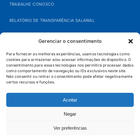
TRABALHE CONOSCO
RELATÓRIO DE TRANSPARÊNCIA SALARIAL
ÁREA DO REPRESENTANTE – B2B
Gerenciar o consentimento
POLÍTICA DE COOKIES
Para fornecer as melhores experiências, usamos tecnologias como
cookies para armazenar e/ou acessar informações do dispositivo. O
consentimento para essas tecnologias nos permitirá processar dados
POLÍTICA DE PRIVACIDADE
como comportamento de navegação ou IDs exclusivos neste site.
Não consentir ou retirar o consentimento pode afetar negativamente
certos recursos e funções.
Aceitar
Negar
Ver preferências
© Jandaia - 2026 · Todos os direitos reservados | SAC
0800 160 5656