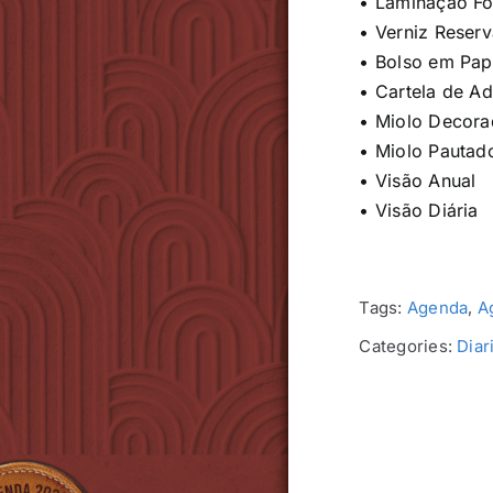
• Laminação F
• Verniz Reser
• Bolso em Pap
• Cartela de A
• Miolo Decor
• Miolo Pautad
• Visão Anual
• Visão Diária
Tags:
Agenda
,
A
Categories:
Diar