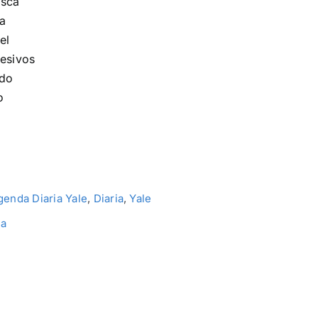
osca
va
el
desivos
ado
o
genda Diaria Yale
,
Diaria
,
Yale
ia