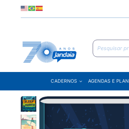
Skip
to
content
Pesquisar
produtos
CADERNOS
AGENDAS E PLA