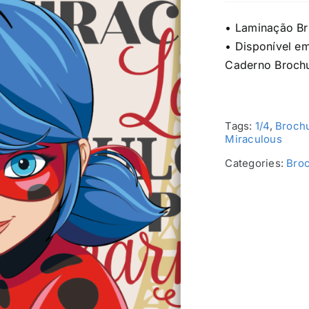
• Laminação Br
• Disponível e
Caderno Brochu
Tags:
1/4
,
Broch
Miraculous
Categories:
Broc