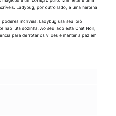
s mágicos e um coração puro. Marinette é uma
ncríveis. Ladybug, por outro lado, é uma heroína
 poderes incríveis. Ladybug usa seu ioiô
e não luta sozinha. Ao seu lado está Chat Noir,
ência para derrotar os vilões e manter a paz em