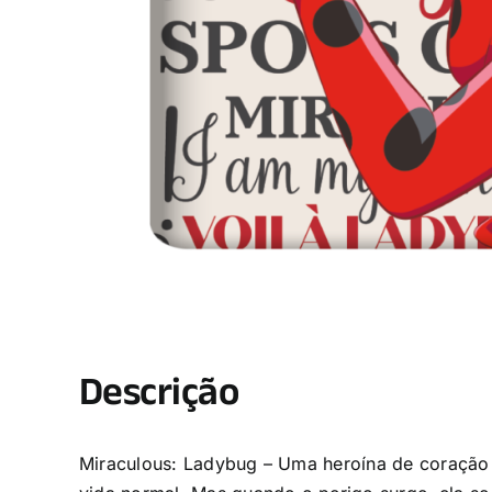
Descrição
Miraculous: Ladybug – Uma heroína de coração