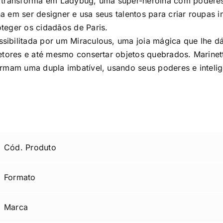
se transforma em Ladybug, uma super-heroína com podere
 em ser designer e usa seus talentos para criar roupas i
teger os cidadãos de Paris.
ibilitada por um Miraculous, uma joia mágica que lhe dá
etores e até mesmo consertar objetos quebrados. Marinett
ormam uma dupla imbatível, usando seus poderes e intelig
Cód. Produto
Formato
Marca