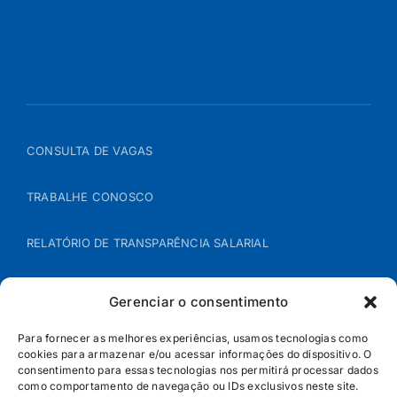
CONSULTA DE VAGAS
TRABALHE CONOSCO
RELATÓRIO DE TRANSPARÊNCIA SALARIAL
ÁREA DO REPRESENTANTE – B2B
Gerenciar o consentimento
POLÍTICA DE COOKIES
Para fornecer as melhores experiências, usamos tecnologias como
cookies para armazenar e/ou acessar informações do dispositivo. O
consentimento para essas tecnologias nos permitirá processar dados
POLÍTICA DE PRIVACIDADE
como comportamento de navegação ou IDs exclusivos neste site.