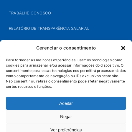
TRABALHE CONOSCO
RELATÓRIO DE TRANSPARÊNCIA SALARIAL
ÁREA DO REPRESENTANTE – B2B
Gerenciar o consentimento
POLÍTICA DE COOKIES
Para fornecer as melhores experiências, usamos tecnologias como
cookies para armazenar e/ou acessar informações do dispositivo. O
consentimento para essas tecnologias nos permitirá processar dados
POLÍTICA DE PRIVACIDADE
como comportamento de navegação ou IDs exclusivos neste site.
Não consentir ou retirar o consentimento pode afetar negativamente
certos recursos e funções.
Aceitar
Negar
Ver preferências