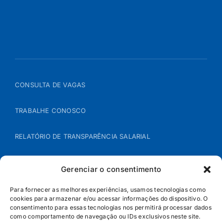
CONSULTA DE VAGAS
TRABALHE CONOSCO
RELATÓRIO DE TRANSPARÊNCIA SALARIAL
ÁREA DO REPRESENTANTE – B2B
Gerenciar o consentimento
POLÍTICA DE COOKIES
Para fornecer as melhores experiências, usamos tecnologias como
cookies para armazenar e/ou acessar informações do dispositivo. O
consentimento para essas tecnologias nos permitirá processar dados
POLÍTICA DE PRIVACIDADE
como comportamento de navegação ou IDs exclusivos neste site.