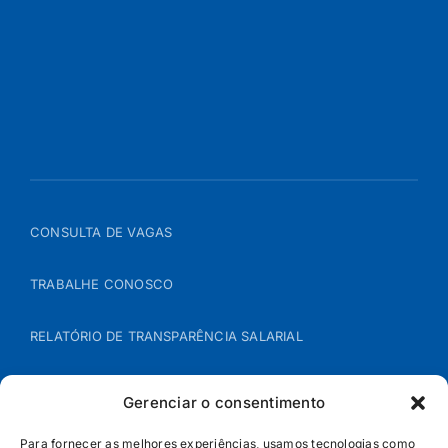
CONSULTA DE VAGAS
TRABALHE CONOSCO
RELATÓRIO DE TRANSPARÊNCIA SALARIAL
ÁREA DO REPRESENTANTE – B2B
Gerenciar o consentimento
POLÍTICA DE COOKIES
Para fornecer as melhores experiências, usamos tecnologias como