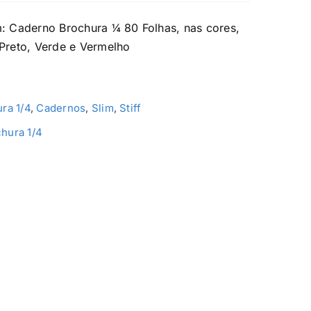
m: Caderno Brochura ¼ 80 Folhas, nas cores,
 Preto, Verde e Vermelho
ra 1/4
,
Cadernos
,
Slim
,
Stiff
hura 1/4