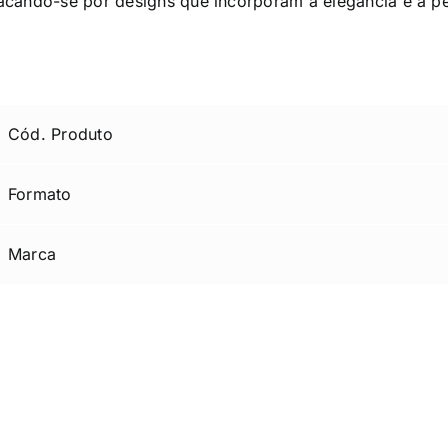
acando-se por designs que incorporam a elegância e a p
Cód. Produto
Formato
Marca