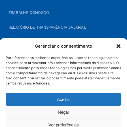
TRABALHE CONOSCO
RELATÓRIO DE TRANSPARÊNCIA SALARIAL
ÁREA DO REPRESENTANTE – B2B
Gerenciar o consentimento
POLÍTICA DE COOKIES
Para fornecer as melhores experiências, usamos tecnologias como
cookies para armazenar e/ou acessar informações do dispositivo. O
consentimento para essas tecnologias nos permitirá processar dados
POLÍTICA DE PRIVACIDADE
como comportamento de navegação ou IDs exclusivos neste site.
Não consentir ou retirar o consentimento pode afetar negativamente
certos recursos e funções.
Aceitar
Negar
Ver preferências