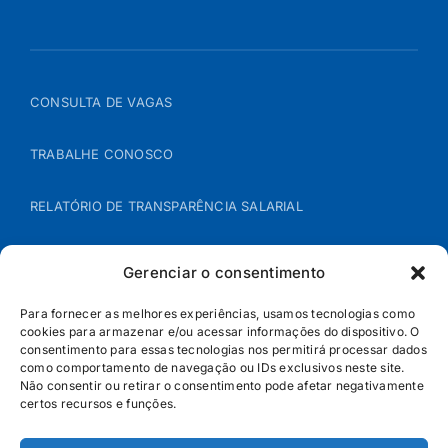
CONSULTA DE VAGAS
TRABALHE CONOSCO
RELATÓRIO DE TRANSPARÊNCIA SALARIAL
ÁREA DO REPRESENTANTE – B2B
Gerenciar o consentimento
POLÍTICA DE COOKIES
Para fornecer as melhores experiências, usamos tecnologias como
cookies para armazenar e/ou acessar informações do dispositivo. O
consentimento para essas tecnologias nos permitirá processar dados
POLÍTICA DE PRIVACIDADE
como comportamento de navegação ou IDs exclusivos neste site.
Não consentir ou retirar o consentimento pode afetar negativamente
certos recursos e funções.