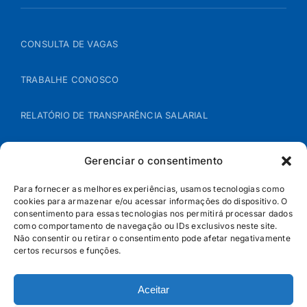
CONSULTA DE VAGAS
TRABALHE CONOSCO
RELATÓRIO DE TRANSPARÊNCIA SALARIAL
ÁREA DO REPRESENTANTE – B2B
Gerenciar o consentimento
POLÍTICA DE COOKIES
Para fornecer as melhores experiências, usamos tecnologias como
cookies para armazenar e/ou acessar informações do dispositivo. O
consentimento para essas tecnologias nos permitirá processar dados
POLÍTICA DE PRIVACIDADE
como comportamento de navegação ou IDs exclusivos neste site.
Não consentir ou retirar o consentimento pode afetar negativamente
certos recursos e funções.
Aceitar