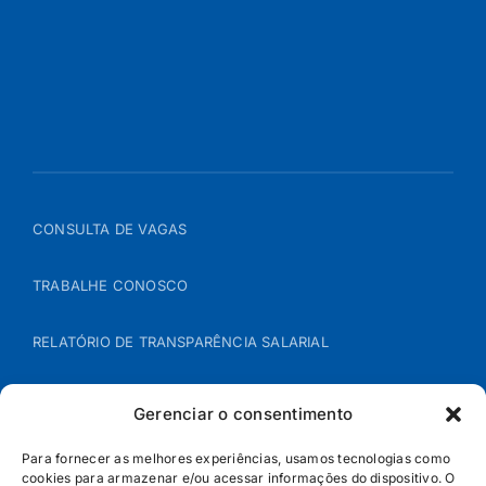
CONSULTA DE VAGAS
TRABALHE CONOSCO
RELATÓRIO DE TRANSPARÊNCIA SALARIAL
ÁREA DO REPRESENTANTE – B2B
Gerenciar o consentimento
POLÍTICA DE COOKIES
Para fornecer as melhores experiências, usamos tecnologias como
cookies para armazenar e/ou acessar informações do dispositivo. O