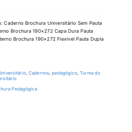
m: Caderno Brochura Universitário Sem Pauta
erno Brochura 190×272 Capa Dura Pauta
derno Brochura 190×272 Flexível Pauta Dupla
niversitário
,
Cadernos
,
pedagógico
,
Turma do
rsitário
chura Pedagógica