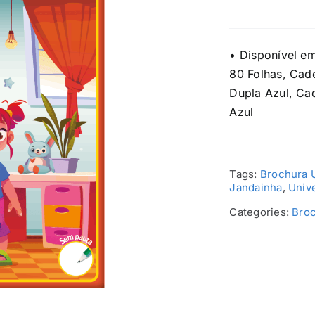
• Disponível e
80 Folhas, Cad
Dupla Azul, Ca
Azul
Tags:
Brochura U
Jandainha
,
Unive
Categories:
Bro