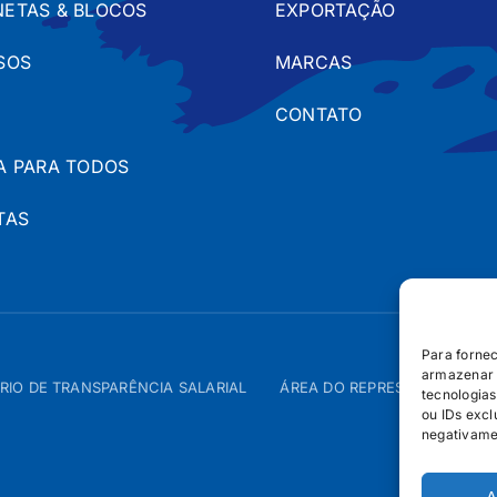
ETAS & BLOCOS
EXPORTAÇÃO
SOS
MARCAS
CONTATO
A PARA TODOS
TAS
Para forne
armazenar 
RIO DE TRANSPARÊNCIA SALARIAL
ÁREA DO REPRESENTANTE – 
tecnologia
ou IDs excl
negativame