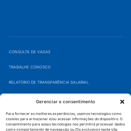
CONSULTA DE VAGAS
TRABALHE CONOSCO
RELATÓRIO DE TRANSPARÊNCIA SALARIAL
ÁREA DO REPRESENTANTE – B2B
Gerenciar o consentimento
POLÍTICA DE COOKIES
Para fornecer as melhores experiências, usamos tecnologias como
cookies para armazenar e/ou acessar informações do dispositivo. O
consentimento para essas tecnologias nos permitirá processar dados
POLÍTICA DE PRIVACIDADE
como comportamento de navegação ou IDs exclusivos neste site.