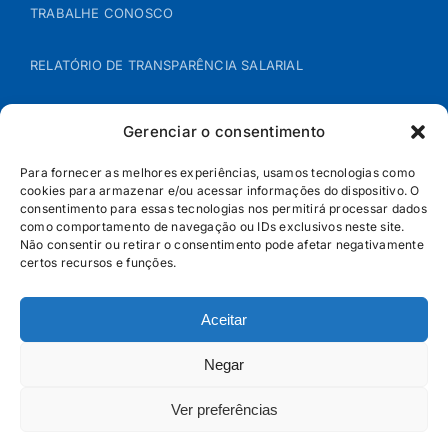
TRABALHE CONOSCO
RELATÓRIO DE TRANSPARÊNCIA SALARIAL
ÁREA DO REPRESENTANTE – B2B
Gerenciar o consentimento
POLÍTICA DE COOKIES
Para fornecer as melhores experiências, usamos tecnologias como
cookies para armazenar e/ou acessar informações do dispositivo. O
consentimento para essas tecnologias nos permitirá processar dados
POLÍTICA DE PRIVACIDADE
como comportamento de navegação ou IDs exclusivos neste site.
Não consentir ou retirar o consentimento pode afetar negativamente
certos recursos e funções.
Aceitar
Negar
Ver preferências
© Jandaia - 2026 · Todos os direitos reservados | SAC
0800 160 5656