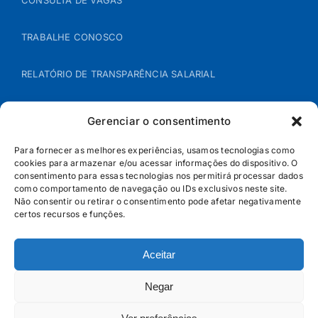
CONSULTA DE VAGAS
TRABALHE CONOSCO
RELATÓRIO DE TRANSPARÊNCIA SALARIAL
ÁREA DO REPRESENTANTE – B2B
Gerenciar o consentimento
POLÍTICA DE COOKIES
Para fornecer as melhores experiências, usamos tecnologias como
cookies para armazenar e/ou acessar informações do dispositivo. O
consentimento para essas tecnologias nos permitirá processar dados
POLÍTICA DE PRIVACIDADE
como comportamento de navegação ou IDs exclusivos neste site.
Não consentir ou retirar o consentimento pode afetar negativamente
certos recursos e funções.
Aceitar
Negar