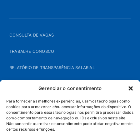
CONSULTA DE VAGAS
TRABALHE CONOSCO
RELATÓRIO DE TRANSPARÊNCIA SALARIAL
ÁREA DO REPRESENTANTE – B2B
Gerenciar o consentimento
POLÍTICA DE COOKIES
Para fornecer as melhores experiências, usamos tecnologias como
cookies para armazenar e/ou acessar informações do dispositivo. O
consentimento para essas tecnologias nos permitirá processar dados
POLÍTICA DE PRIVACIDADE
como comportamento de navegação ou IDs exclusivos neste site.
Não consentir ou retirar o consentimento pode afetar negativamente
certos recursos e funções.