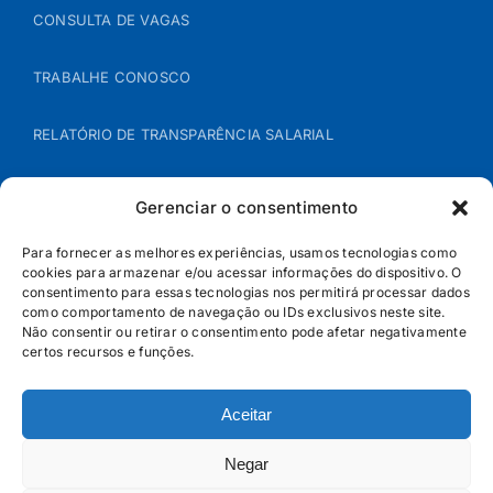
CONSULTA DE VAGAS
TRABALHE CONOSCO
RELATÓRIO DE TRANSPARÊNCIA SALARIAL
ÁREA DO REPRESENTANTE – B2B
Gerenciar o consentimento
POLÍTICA DE COOKIES
Para fornecer as melhores experiências, usamos tecnologias como
cookies para armazenar e/ou acessar informações do dispositivo. O
consentimento para essas tecnologias nos permitirá processar dados
POLÍTICA DE PRIVACIDADE
como comportamento de navegação ou IDs exclusivos neste site.
Não consentir ou retirar o consentimento pode afetar negativamente
certos recursos e funções.
Aceitar
Negar