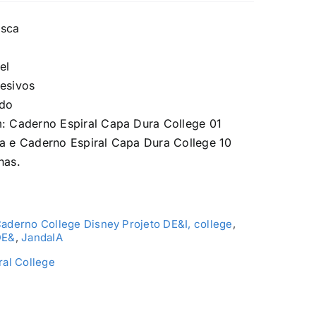
osca
el
desivos
ado
m: Caderno Espiral Capa Dura College 01
ha e Caderno Espiral Capa Dura College 10
has.
aderno College Disney Projeto DE&I, college
,
DE&
,
JandaIA
ral College