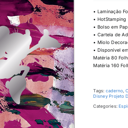
• Laminação F
• HotStamping
• Bolso em Pap
• Cartela de A
• Miolo Decor
• Disponível e
Matéria 80 Fol
Matéria 160 Fol
Tags:
caderno
,
C
Disney Projeto 
Categories:
Espi