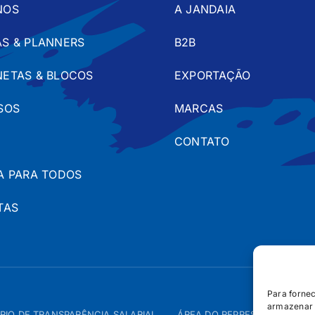
NOS
A JANDAIA
S & PLANNERS
B2B
ETAS & BLOCOS
EXPORTAÇÃO
SOS
MARCAS
CONTATO
A PARA TODOS
TAS
Para forne
armazenar 
RIO DE TRANSPARÊNCIA SALARIAL
ÁREA DO REPRESENTANTE – 