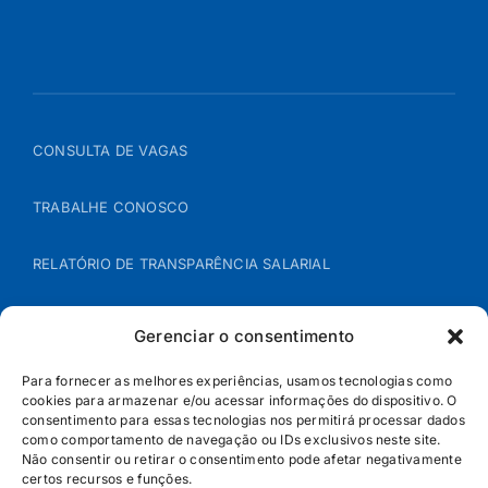
CONSULTA DE VAGAS
TRABALHE CONOSCO
RELATÓRIO DE TRANSPARÊNCIA SALARIAL
ÁREA DO REPRESENTANTE – B2B
Gerenciar o consentimento
POLÍTICA DE COOKIES
Para fornecer as melhores experiências, usamos tecnologias como
cookies para armazenar e/ou acessar informações do dispositivo. O
consentimento para essas tecnologias nos permitirá processar dados
POLÍTICA DE PRIVACIDADE
como comportamento de navegação ou IDs exclusivos neste site.
Não consentir ou retirar o consentimento pode afetar negativamente
certos recursos e funções.